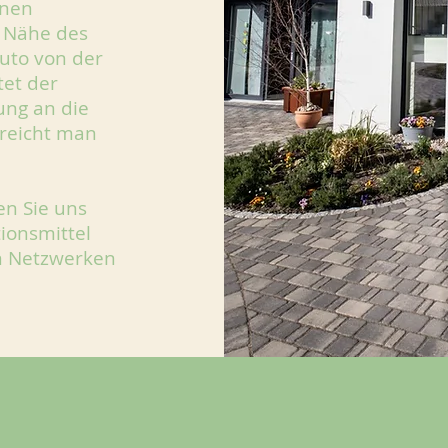
önen
r Nähe des
uto von der
tet der
ung an die
rreicht man
n Sie uns
ionsmittel
en Netzwerken