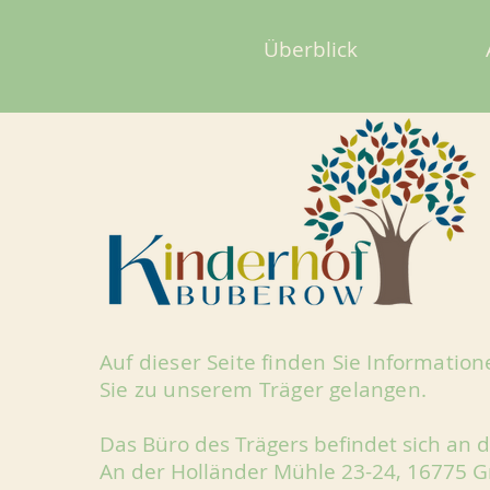
Überblick
Auf dieser Seite finden Sie Informatio
Sie zu unserem Träger gelangen.
Das Büro des Trägers befindet sich an 
An der Holländer Mühle 23-24, 16775 G