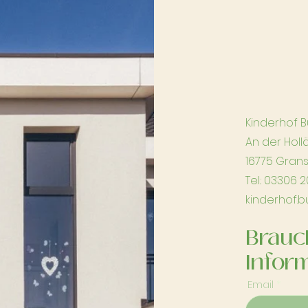
Kinderhof
An der Holl
16775 Gran
Tel.: 03306 
kinderhof
Brauc
Infor
Email