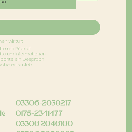
en wir tun:
itte um Rückruf
itte um Informationen
möchte ein Gespräch
uche einen Job
03306-2039217
k:
0175-2341477
03306 2046100