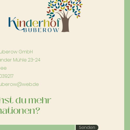
 Buberow GmbH
änder Mühle 23-24
see
2039217
.buberow@web.de
hst du mehr
mationen?
Senden