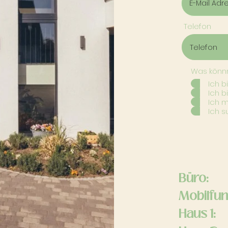
Telefon
Was könnn
Ich b
Ich b
Ich 
Ich s
Büro:
Mobilfun
Haus 1: