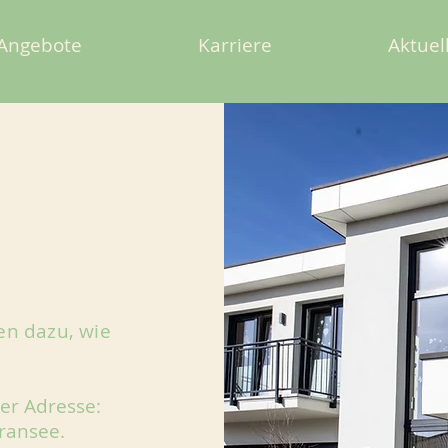
Angebote
Karriere
Aktuel
nen dazu, wie
der Adresse:
ransee.